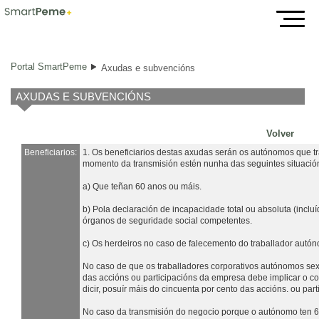
Axudas e subvencións
Portal SmartPeme
Axudas e subvencións
AXUDAS E SUBVENCIÓNS
Volver
Beneficiarios:
1. Os beneficiarios destas axudas serán os autónomos que tr
momento da transmisión estén nunha das seguintes situació
a) Que teñan 60 anos ou máis.
b) Pola declaración de incapacidade total ou absoluta (incl
órganos de seguridade social competentes.
c) Os herdeiros no caso de falecemento do traballador autó
No caso de que os traballadores corporativos autónomos sexa
das accións ou participacións da empresa debe implicar o co
dicir, posuír máis do cincuenta por cento das accións. ou par
No caso da transmisión do negocio porque o autónomo ten 60