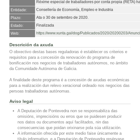
Réxime especial de traballadores por conta propia (RETA) h
Consellería de Economía, Empleo e Industria
Entidade:
Ata o 30 de setembro de 2020.
Plazo:
Finalizada
Estado:
https://www.xunta.gal/dog/Publicados/2020/20200203/Anun
Web:
Descrición da axuda
O obxectivo destas bases reguladoras é establecer os criterios e
requisitos para a concesión da renovación do programa de
bonificación nos negocios de traballadores autónomos, no ámbito
da Comunidade Autónoma de Galicia.
A finalidade deste programa é a concesión de axudas económicas
para a realización dun relevo xeracional ordeado nos negocios das
persoas traballadoras autónomas.
Aviso legal
A Deputación de Pontevedra non se responsabiliza das
omisións, imprecisións ou erros que se puidesen producir
nos datos ou documentos aquí facilitados, nin das
consecuencias que poidan orixinarse pola súa utilización.
A información ofrecida por este medio faise únicamente a
título informativo, e a Deputación de Pontevedra resérvase