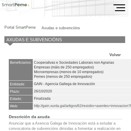
Axudas e subvencións
Portal SmartPeme
Axudas e subvencións
AXUDAS E SUBVENCIÓNS
Volver
Beneficiarios:
Cooperativas e Sociedades Laborais non Agrarias
Empresas (máis de 250 empregados)
Microempresas (menos de 10 empregados)
Pemes (menos de 250 empregados)
GAIN - Agencia Gallega de Innovación
Entidade:
26/10/2020
Plazo:
Finalizada
Estado:
http://gain.xunta.gal/artigos/62/rexistro+axentes+innovacio
Web:
Descrición da axuda
Anunciar que a Axencia Galega de Innovación está a estudar a
convocatoria de subvencións dirixidas a fomentar a realización en