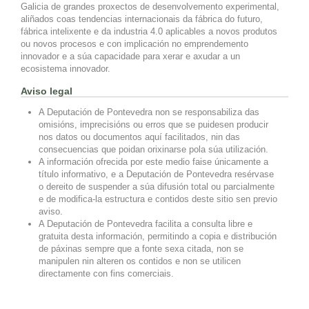
Galicia de grandes proxectos de desenvolvemento experimental,
aliñados coas tendencias internacionais da fábrica do futuro,
fábrica intelixente e da industria 4.0 aplicables a novos produtos
ou novos procesos e con implicación no emprendemento
innovador e a súa capacidade para xerar e axudar a un
ecosistema innovador.
Aviso legal
A Deputación de Pontevedra non se responsabiliza das
omisións, imprecisións ou erros que se puidesen producir
nos datos ou documentos aquí facilitados, nin das
consecuencias que poidan orixinarse pola súa utilización.
A información ofrecida por este medio faise únicamente a
título informativo, e a Deputación de Pontevedra resérvase
o dereito de suspender a súa difusión total ou parcialmente
e de modifica-la estructura e contidos deste sitio sen previo
aviso.
A Deputación de Pontevedra facilita a consulta libre e
gratuita desta información, permitindo a copia e distribución
de páxinas sempre que a fonte sexa citada, non se
manipulen nin alteren os contidos e non se utilicen
directamente con fins comerciais.