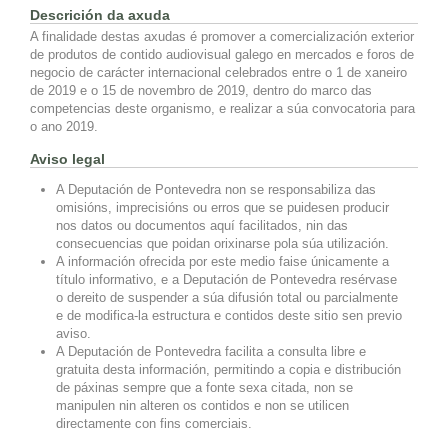
Descrición da axuda
A finalidade destas axudas é promover a comercialización exterior
de produtos de contido audiovisual galego en mercados e foros de
negocio de carácter internacional celebrados entre o 1 de xaneiro
de 2019 e o 15 de novembro de 2019, dentro do marco das
competencias deste organismo, e realizar a súa convocatoria para
o ano 2019.
Aviso legal
A Deputación de Pontevedra non se responsabiliza das
omisións, imprecisións ou erros que se puidesen producir
nos datos ou documentos aquí facilitados, nin das
consecuencias que poidan orixinarse pola súa utilización.
A información ofrecida por este medio faise únicamente a
título informativo, e a Deputación de Pontevedra resérvase
o dereito de suspender a súa difusión total ou parcialmente
e de modifica-la estructura e contidos deste sitio sen previo
aviso.
A Deputación de Pontevedra facilita a consulta libre e
gratuita desta información, permitindo a copia e distribución
de páxinas sempre que a fonte sexa citada, non se
manipulen nin alteren os contidos e non se utilicen
directamente con fins comerciais.