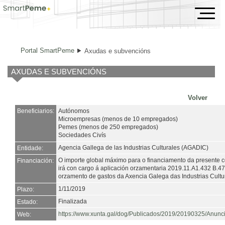
Axudas e subvencións
Portal SmartPeme
Axudas e subvencións
AXUDAS E SUBVENCIÓNS
Volver
Beneficiarios:
Autónomos
Microempresas (menos de 10 empregados)
Pemes (menos de 250 empregados)
Sociedades Civís
Agencia Gallega de las Industrias Culturales (AGADIC)
Entidade:
O importe global máximo para o financiamento da presente 
Financiación:
irá con cargo á aplicación orzamentaria 2019.11.A1.432 B.4
orzamento de gastos da Axencia Galega das Industrias Cultu
1/11/2019
Plazo:
Finalizada
Estado:
https://www.xunta.gal/dog/Publicados/2019/20190325/Anun
Web: