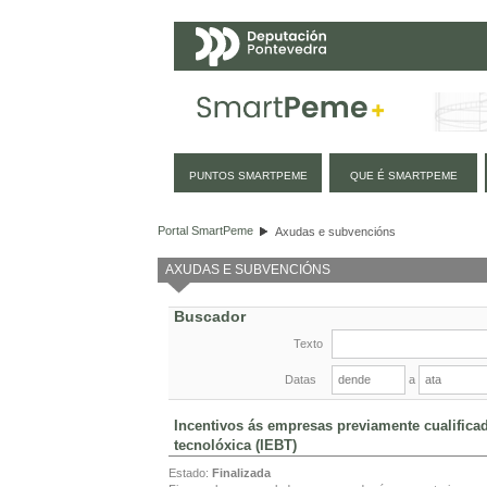
Navegación
PUNTOS SMARTPEME
QUE É SMARTPEME
Axudas e subvencións
Portal SmartPeme
Axudas e subvencións
AXUDAS E SUBVENCIÓNS
Buscador
Texto
Datas
a
Incentivos ás empresas previamente cualificad
tecnolóxica (IEBT)
Estado:
Finalizada