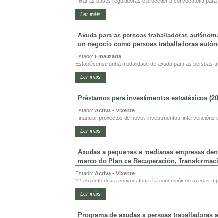
Fixar as bases reguladoras e proceder á convocatoria para 
Ler máis
Axuda para as persoas traballadoras autónoma
un negocio como persoas traballadoras autó
Estado:
Finalizada
Establécense unha modalidade de axuda para as persoas tr
Ler máis
Préstamos para investimentos estratéxicos (20
Estado:
Activa - Vixente
Financiar proxectos de novos investimentos, intervencións d
Ler máis
Axudas a pequenas e medianas empresas dentr
marco do Plan de Recuperación, Transformació
Estado:
Activa - Vixente
"O obxecto desta convocatoria é a concesión de axudas a p
Ler máis
Programa de axudas a persoas traballadoras a