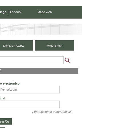
lego
Español
Mapa web
ÁREA PRIVADA
CONTACTO
O
o electrónico
inal
¿Esqueciches o contrasinal?