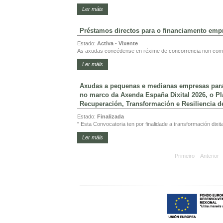
Ler máis
Préstamos directos para o financiamento empre
Estado:
Activa - Vixente
As axudas concédense en réxime de concorrencia non compe
Ler máis
Axudas a pequenas e medianas empresas para a
no marco da Axenda España Dixital 2026, o Pl
Recuperación, Transformación e Resiliencia d
Estado:
Finalizada
" Esta Convocatoria ten por finalidade a transformación dixi
Ler máis
Primeiro
Anterior