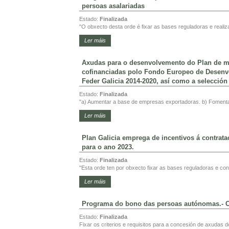
persoas asalariadas
Estado:
Finalizada
"O obxecto desta orde é fixar as bases reguladoras e realiz
Ler máis
Axudas para o desenvolvemento do Plan de mi
cofinanciadas polo Fondo Europeo de Desenv
Feder Galicia 2014-2020, así como a selección
Estado:
Finalizada
"a) Aumentar a base de empresas exportadoras. b) Fomenta
Ler máis
Plan Galicia emprega de incentivos á contrata
para o ano 2023.
Estado:
Finalizada
"Esta orde ten por obxecto fixar as bases reguladoras e con
Ler máis
Programa do bono das persoas autónomas.- C
Estado:
Finalizada
Fixar os criterios e requisitos para a concesión de axudas