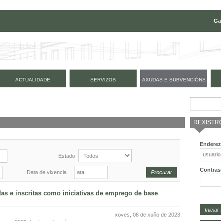
Ga
ACTUALIDADE
SERVIZOS
AXUDAS E SUBVENCIÓNS
REXISTR
Enderez
Estado
Contras
Data de vixencia
as e inscritas como iniciativas de emprego de base
xoves, 08 de xuño de 2023