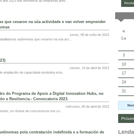
o ano 2023 dos incentivos ás empresas prev...
Rexist
s que cesaron na súa actividade e van volver emprender
nomas
«
xoves, 08 de xuño de 2023
Lu
aballadoras autónomas que cesaron na súa act...
3
23)
10
venres, 14 de abril de 2023
e ampliación da capacidade produtiva e/ou...
17
24
31
o do Programa de Apoio a Digital Innovation Hubs, no
n e Resiliencia.- Convocatoria 2023.
Non
mércores, 05 de abril de 2023
emes, en réxime de concorrencia non co...
Próxim
Lenda
utónomas pola contratación indefinida e a formación de