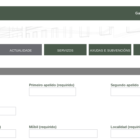
Ga
ACTUALIDADE
SERVIZOS
AXUDAS E SUBVENCIÓNS
Primeiro apelido
(requirido)
Segundo apelido
)
Móbil
(requirido)
Localidad
(requir