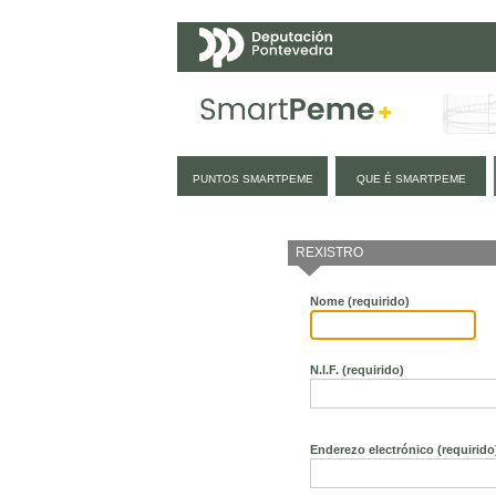
Navegación
PUNTOS SMARTPEME
QUE É SMARTPEME
Actualidade
REXISTRO
Nome
(requirido)
N.I.F.
(requirido)
Enderezo electrónico
(requirido