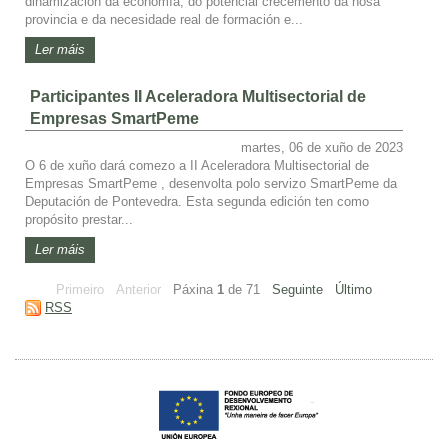
dinamización da economía, do potencial crecemento da nosa
provincia e da necesidade real de formación e...
Ler máis
Participantes II Aceleradora Multisectorial de
Empresas SmartPeme
martes, 06 de xuño de 2023
O 6 de xuño dará comezo a II Aceleradora Multisectorial de
Empresas SmartPeme , desenvolta polo servizo SmartPeme da
Deputación de Pontevedra. Esta segunda edición ten como
propósito prestar...
Ler máis
Primeiro
Anterior
Páxina
1
de
71
Seguinte
Último
RSS