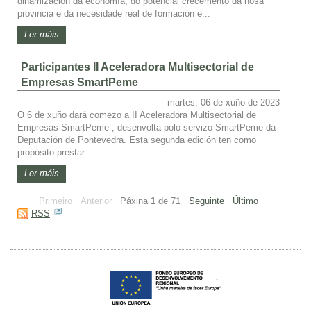
dinamización da economía, do potencial crecemento da nosa
provincia e da necesidade real de formación e...
Ler máis
Participantes II Aceleradora Multisectorial de
Empresas SmartPeme
martes, 06 de xuño de 2023
O 6 de xuño dará comezo a II Aceleradora Multisectorial de
Empresas SmartPeme , desenvolta polo servizo SmartPeme da
Deputación de Pontevedra. Esta segunda edición ten como
propósito prestar...
Ler máis
Primeiro
Anterior
Páxina
1
de
71
Seguinte
Último
RSS