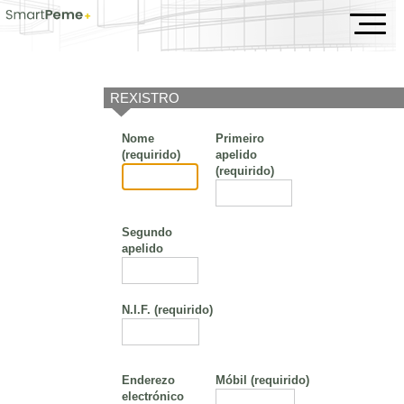
Actualidade
REXISTRO
Nome
Primeiro
(requirido)
apelido
(requirido)
Segundo
apelido
N.I.F.
(requirido)
Enderezo
Móbil
(requirido)
electrónico