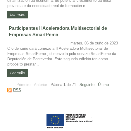
dinamización da economía, do potencial crecemento da nosa
provincia e da necesidade real de formación e...
Ler máis
Participantes II Aceleradora Multisectorial de
Empresas SmartPeme
martes, 06 de xuño de 2023
O 6 de xuño dará comezo a II Aceleradora Multisectorial de
Empresas SmartPeme , desenvolta polo servizo SmartPeme da
Deputación de Pontevedra. Esta segunda edición ten como
propósito prestar...
Ler máis
Primeiro
Anterior
Páxina
1
de
71
Seguinte
Último
RSS