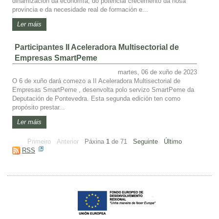
dinamización da economía, do potencial crecemento da nosa
provincia e da necesidade real de formación e...
Ler máis
Participantes II Aceleradora Multisectorial de
Empresas SmartPeme
martes, 06 de xuño de 2023
O 6 de xuño dará comezo a II Aceleradora Multisectorial de
Empresas SmartPeme , desenvolta polo servizo SmartPeme da
Deputación de Pontevedra. Esta segunda edición ten como
propósito prestar...
Ler máis
Primeiro
Anterior
Páxina
1
de
71
Seguinte
Último
RSS