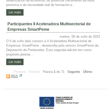
dinamización da economía, do potencial crecemento da nosa
provincia e da necesidade real de formación e...
Ler máis
Participantes II Aceleradora Multisectorial de
Empresas SmartPeme
martes, 06 de xuño de 2023
O 6 de xuño dará comezo a II Aceleradora Multisectorial de
Empresas SmartPeme , desenvolta polo servizo SmartPeme da
Deputación de Pontevedra. Esta segunda edición ten como
propósito prestar...
Ler máis
Primeiro
Anterior
Páxina
1
de
71
Seguinte
Último
RSS