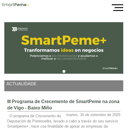
Inicio
ACTUALIDADE
III Programa de Crecemento de SmartPeme na zona
de Vigo - Baixo Miño
martes, 16 de setembro de 2025
O programa de Crecemento da
Deputación de Pontevedra, levado a cabo a través do seu servicio
Smartpeme+, nace coa finalidade de apoiar as empresas da