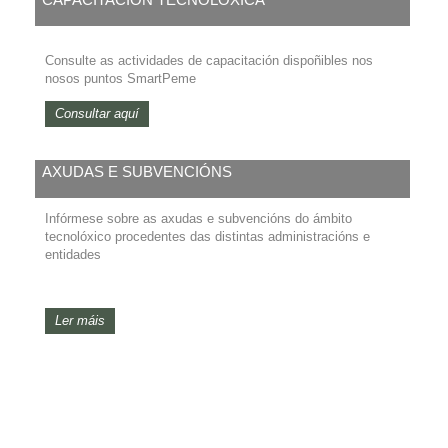
CAPACITACIÓN TECNOLÓXICA
Consulte as actividades de capacitación dispoñibles nos
nosos puntos SmartPeme
Consultar aquí
AXUDAS E SUBVENCIÓNS
Infórmese sobre as axudas e subvencións do ámbito
tecnolóxico procedentes das distintas administracións e
entidades
Ler máis