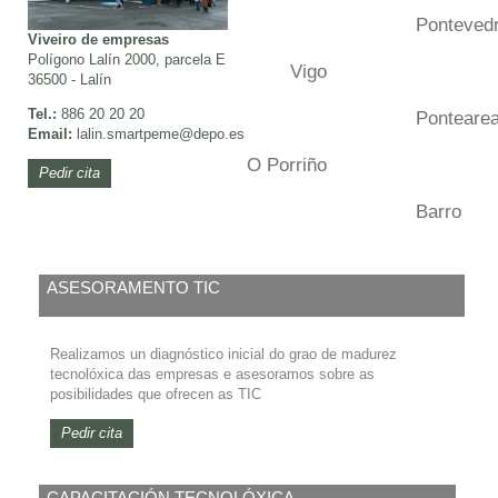
Ponteved
Viveiro de empresas
Polígono Lalín 2000, parcela E
Vigo
36500 - Lalín
Tel.:
886 20 20 20
Ponteare
Email:
lalin.smartpeme
@depo.es
O Porriño
Pedir cita
Barro
ASESORAMENTO TIC
Realizamos un diagnóstico inicial do grao de madurez
tecnolóxica das empresas e asesoramos sobre as
posibilidades que ofrecen as TIC
Pedir cita