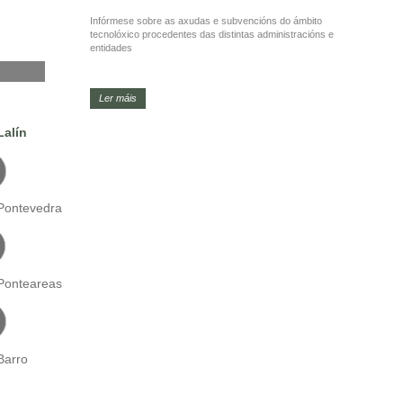
Infórmese sobre as axudas e subvencións do ámbito
tecnolóxico procedentes das distintas administracións e
entidades
Ler máis
Lalín
Pontevedra
Ponteareas
Barro