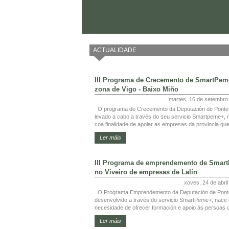
ACTUALIDADE
III Programa de Crecemento de SmartPem
zona de Vigo - Baixo Miño
martes, 16 de setembro
O programa de Crecemento da Deputación de Ponte
levado a cabo a través do seu servicio Smartpeme+, 
coa finalidade de apoiar as empresas da provincia que
Ler máis
III Programa de emprendemento de Smar
no Viveiro de empresas de Lalín
xoves, 24 de abri
O Programa Emprendemento da Deputación de Pont
desenvolvido a través do servicio SmartPeme+, nace
necesidade de ofrecer formación e apoio ás persoas q
Ler máis