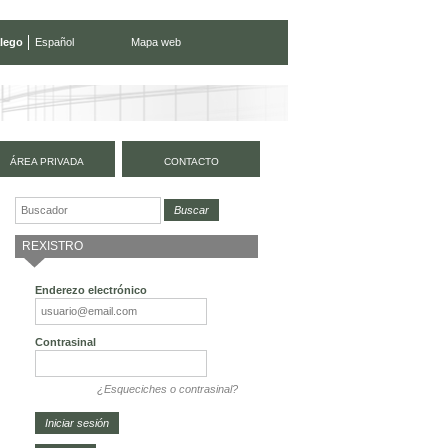
lego
Español
Mapa web
ÁREA PRIVADA
CONTACTO
REXISTRO
Enderezo electrónico
Contrasinal
¿Esqueciches o contrasinal?