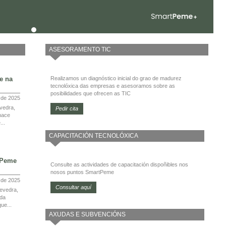
ASESORAMENTO TIC
e na
Realizamos un diagnóstico inicial do grao de madurez
tecnolóxica das empresas e asesoramos sobre as
posibilidades que ofrecen as TIC
 de 2025
vedra,
Pedir cita
nace
...
CAPACITACIÓN TECNOLÓXICA
tPeme
Consulte as actividades de capacitación dispoñibles nos
nosos puntos SmartPeme
l de 2025
Consultar aquí
evedra,
 da
ue...
AXUDAS E SUBVENCIÓNS