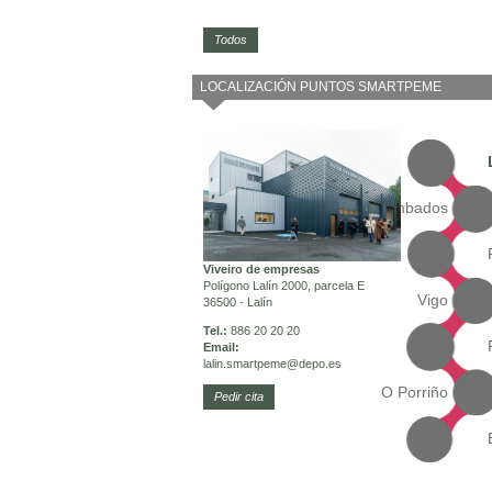
Todos
LOCALIZACIÓN PUNTOS SMARTPEME
Cambados
Viveiro de empresas
Polígono Lalín 2000, parcela E
Vigo
36500 - Lalín
Tel.:
886 20 20 20
Email:
lalin.smartpeme
@depo.es
O Porriño
Pedir cita