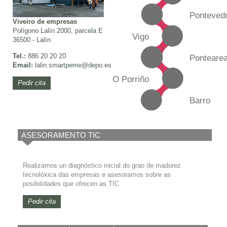
Ponteved
Viveiro de empresas
Polígono Lalín 2000, parcela E
Vigo
36500 - Lalín
Tel.:
886 20 20 20
Ponteare
Email:
lalin.smartpeme
@depo.es
O Porriño
Pedir cita
Barro
ASESORAMENTO TIC
Realizamos un diagnóstico inicial do grao de madurez
tecnolóxica das empresas e asesoramos sobre as
posibilidades que ofrecen as TIC
Pedir cita