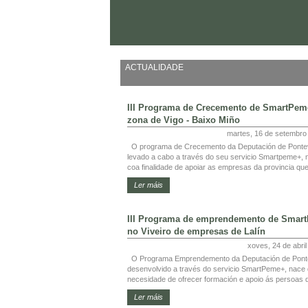
ACTUALIDADE
III Programa de Crecemento de SmartPem
zona de Vigo - Baixo Miño
martes, 16 de setembro
O programa de Crecemento da Deputación de Ponte
levado a cabo a través do seu servicio Smartpeme+, 
coa finalidade de apoiar as empresas da provincia que
Ler máis
III Programa de emprendemento de Smar
no Viveiro de empresas de Lalín
xoves, 24 de abri
O Programa Emprendemento da Deputación de Pont
desenvolvido a través do servicio SmartPeme+, nace
necesidade de ofrecer formación e apoio ás persoas q
Ler máis