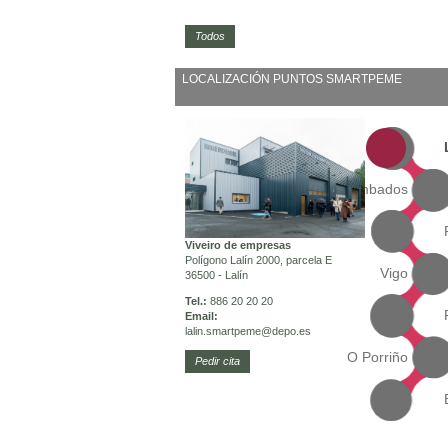
Todos
LOCALIZACIÓN PUNTOS SMARTPEME
Cambados
Viveiro de empresas
Polígono Lalín 2000, parcela E
Vigo
36500 - Lalín
Tel.:
886 20 20 20
Email:
lalin.smartpeme
@depo.es
O Porriño
Pedir cita