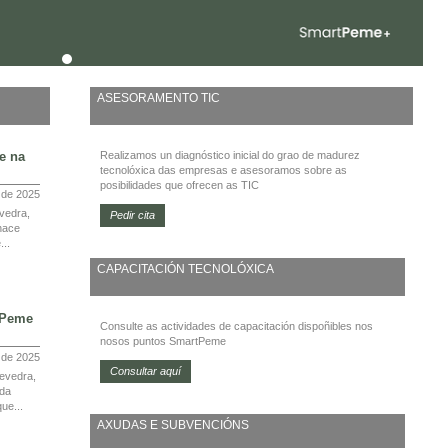
ASESORAMENTO TIC
e na
Realizamos un diagnóstico inicial do grao de madurez
tecnolóxica das empresas e asesoramos sobre as
posibilidades que ofrecen as TIC
 de 2025
vedra,
Pedir cita
nace
...
CAPACITACIÓN TECNOLÓXICA
tPeme
Consulte as actividades de capacitación dispoñibles nos
nosos puntos SmartPeme
l de 2025
Consultar aquí
evedra,
 da
ue...
AXUDAS E SUBVENCIÓNS