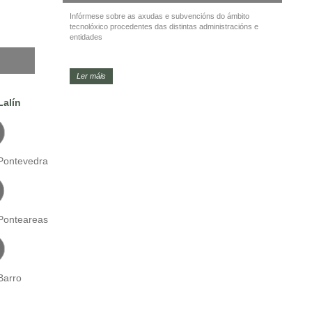
Infórmese sobre as axudas e subvencións do ámbito
tecnolóxico procedentes das distintas administracións e
entidades
Ler máis
Lalín
Pontevedra
Ponteareas
Barro