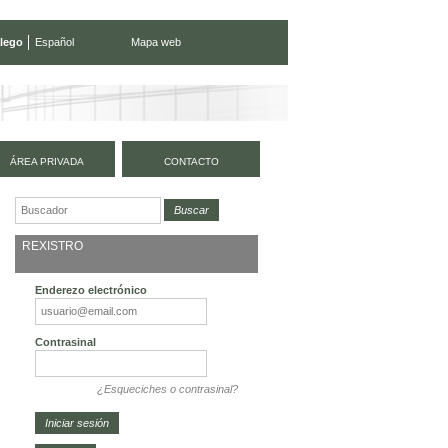
lego
Español
Mapa web
ÁREA PRIVADA
CONTACTO
REXISTRO
Enderezo electrónico
Contrasinal
¿Esqueciches o contrasinal?