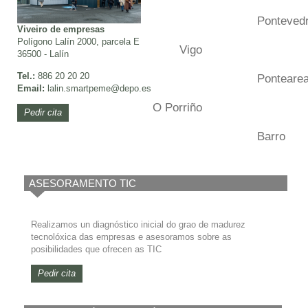
Ponteved
Viveiro de empresas
Polígono Lalín 2000, parcela E
Vigo
36500 - Lalín
Tel.:
886 20 20 20
Ponteare
Email:
lalin.smartpeme
@depo.es
O Porriño
Pedir cita
Barro
ASESORAMENTO TIC
Realizamos un diagnóstico inicial do grao de madurez
tecnolóxica das empresas e asesoramos sobre as
posibilidades que ofrecen as TIC
Pedir cita