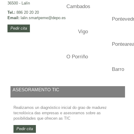
36500 - Lalín
Cambados
Tel.:
886 20 20 20
Email:
lalin.smartpeme
@depo.es
Ponteved
Pedir cita
Vigo
Ponteare
O Porriño
Barro
ASESORAMENTO TIC
Realizamos un diagnóstico inicial do grao de madurez
tecnolóxica das empresas e asesoramos sobre as
posibilidades que ofrecen as TIC
Pedir cita