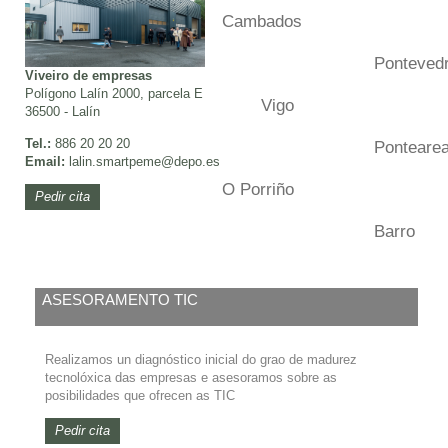
Cambados
Ponteved
Viveiro de empresas
Polígono Lalín 2000, parcela E
Vigo
36500 - Lalín
Tel.:
886 20 20 20
Ponteare
Email:
lalin.smartpeme
@depo.es
O Porriño
Pedir cita
Barro
ASESORAMENTO TIC
Realizamos un diagnóstico inicial do grao de madurez
tecnolóxica das empresas e asesoramos sobre as
posibilidades que ofrecen as TIC
Pedir cita