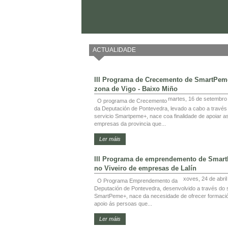
ACTUALIDADE
III Programa de Crecemento de SmartPem
zona de Vigo - Baixo Miño
martes, 16 de setembro
O programa de Crecemento
da Deputación de Pontevedra, levado a cabo a través
servicio Smartpeme+, nace coa finalidade de apoiar a
empresas da provincia que...
Ler máis
III Programa de emprendemento de Smar
no Viveiro de empresas de Lalín
xoves, 24 de abri
O Programa Emprendemento da
Deputación de Pontevedra, desenvolvido a través do s
SmartPeme+, nace da necesidade de ofrecer formaci
apoio ás persoas que...
Ler máis