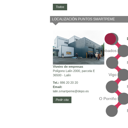
Todos
LOCALIZACIÓN PUNTOS SMARTPEME
Cambados
Viveiro de empresas
Polígono Lalín 2000, parcela E
Vigo
36500 - Lalín
Tel.:
886 20 20 20
Email:
lalin.smartpeme
@depo.es
O Porriño
Pedir cita