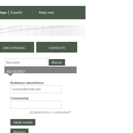
lego
Español
Mapa web
ÁREA PRIVADA
CONTACTO
REXISTRO
Enderezo electrónico
Contrasinal
¿Esqueciches o contrasinal?
Rexistro