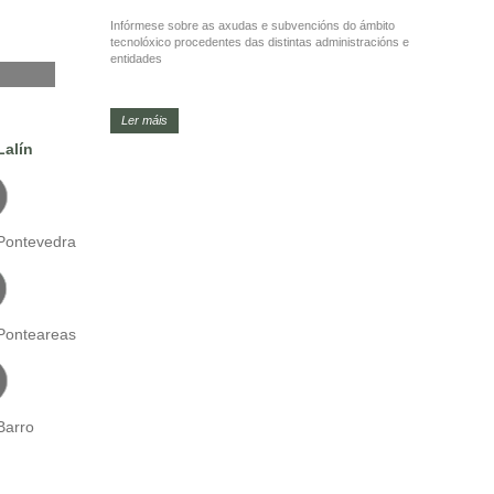
Infórmese sobre as axudas e subvencións do ámbito
tecnolóxico procedentes das distintas administracións e
entidades
Ler máis
Lalín
Pontevedra
Ponteareas
Barro