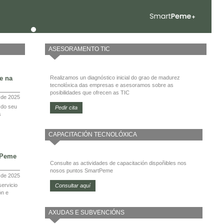
ASESORAMENTO TIC
e na
Realizamos un diagnóstico inicial do grao de madurez
tecnolóxica das empresas e asesoramos sobre as
posibilidades que ofrecen as TIC
 de 2025
 do seu
Pedir cita
s
CAPACITACIÓN TECNOLÓXICA
tPeme
Consulte as actividades de capacitación dispoñibles nos
nosos puntos SmartPeme
l de 2025
ervicio
Consultar aquí
ón e
AXUDAS E SUBVENCIÓNS